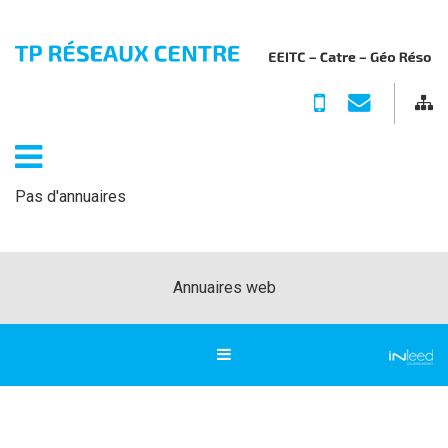
ACCUEIL
02 54
tprc@orange.fr
TERRASSEMENT
27 42
/
RÉSEAUX
64
Pas d'annuaires
ÉLECTRICITÉ
GÉNÉRALE
/
Annuaires web
DOMOTIQUE
NOS
RÉALISATIONS
CONTACT